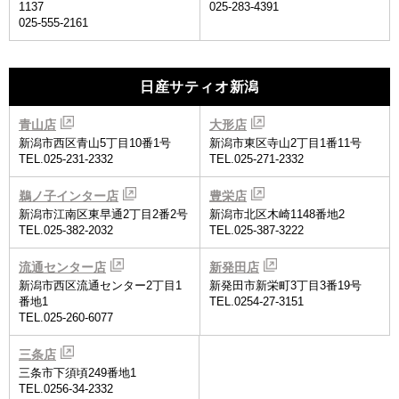
1137
025-283-4391
025-555-2161
日産サティオ新潟
青山店
大形店
新潟市西区青山5丁目10番1号
新潟市東区寺山2丁目1番11号
TEL.025-231-2332
TEL.025-271-2332
鵜ノ子インター店
豊栄店
新潟市江南区東早通2丁目2番2号
新潟市北区木崎1148番地2
TEL.025-382-2032
TEL.025-387-3222
流通センター店
新発田店
新潟市西区流通センター2丁目
1
新発田市新栄町3丁目3番19号
番地1
TEL.0254-27-3151
TEL.025-260-6077
三条店
三条市下須頃249番地1
TEL.0256-34-2332