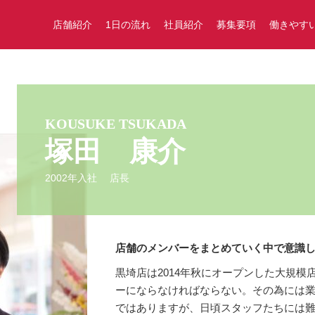
店舗紹介
1日の流れ
社員紹介
募集要項
働きやす
KOUSUKE TSUKADA
塚田 康介
2002年入社 店長
店舗のメンバーをまとめていく中で意識
黒埼店は2014年秋にオープンした大規
ーにならなければならない。その為には
ではありますが、日頃スタッフたちには